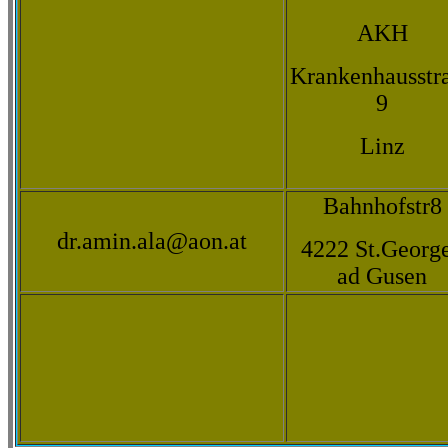
AKH
Krankenhausstr
9
Linz
Bahnhofstr8
dr.amin.ala@aon.at
4222 St.Georg
ad Gusen