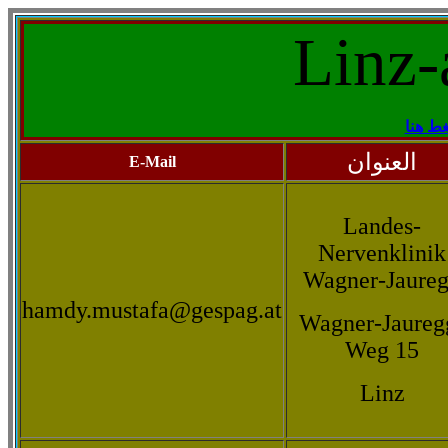
Linz-
ط هنا
العنوان
E-Mail
Landes-
Nervenklinik
Wagner-Jaure
hamdy.mustafa@gespag.at
Wagner-Jaureg
Weg 15
Linz